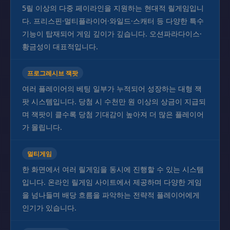
5릴 이상의 다중 페이라인을 지원하는 현대적 릴게임입니
다. 프리스핀·멀티플라이어·와일드·스캐터 등 다양한 특수
기능이 탑재되어 게임 깊이가 깊습니다. 오션파라다이스·
황금성이 대표적입니다.
프로그레시브 잭팟
여러 플레이어의 베팅 일부가 누적되어 성장하는 대형 잭
팟 시스템입니다. 당첨 시 수천만 원 이상의 상금이 지급되
며 잭팟이 클수록 당첨 기대감이 높아져 더 많은 플레이어
가 몰립니다.
멀티게임
한 화면에서 여러 릴게임을 동시에 진행할 수 있는 시스템
입니다. 온라인 릴게임 사이트에서 제공하며 다양한 게임
을 넘나들며 배당 흐름을 파악하는 전략적 플레이어에게
인기가 있습니다.