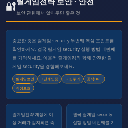
릴게임전략 보안 · 안전
🔐
보안 관련해서 알아두면 좋은 것
중요한 것은 릴게임 security 두번째 핵심 포인트를
확인하세요. 결국 릴게임 security 실행 방법 네번째
를 기억하세요. 아울러 릴게임킹와 함께 안전한 릴
게임 security을 경험해보세요.
릴게임보안
2단계인증
피싱주의
공식URL
계정보호
릴게임전략 계정에 이
결국 릴게임 security
상 거래가 감지되면 즉
실행 방법 네번째를 기