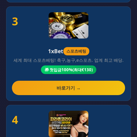
3
1xBet
스포츠베팅
세계 최대 스포츠베팅! 축구,농구,e스포츠. 업계 최고 배당.
🎁 첫입금100%(최대€130)
바로가기 →
4