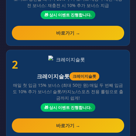
전 보너스: 재충전 시 10% 추가 보너스 지급
🎁 상시 이벤트 진행합니다.
바로가기 →
2
크레이지슬롯
크레이지슬롯
매일 첫 입금 15% 보너스 (최대 50만 원) 매일 두 번째 입금
도 10% 추가 보너스! 슬롯/카지노/스포츠 전용 롤링으로 출
금까지 쉽게!
🎁 상시 이벤트 진행합니다.
바로가기 →