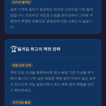
라이브 릴게임
실제 기계와 딜러가 등장하는 라이브 스트리밍 기반 릴게
임입니다. 오프라인 게임장 느낌을 온라인에서 그대로 구
현하며 투명한 진행으로 공정성에 대한 신뢰도가 높습니
다.
🏆
릴게임 최고의 잭팟 전략
베팅 단위 선택
잭팟 진입 조건을 충족하려면 최소 베팅 기준 이상을 유지
해야 합니다. 너무 낮은 베팅은 잭팟 참여 자격이 없는 경우
가 있으므로 게임 설명서에서 최소 잭팟 참여 베팅을 반드
시 확인하세요.
프리게임 활용