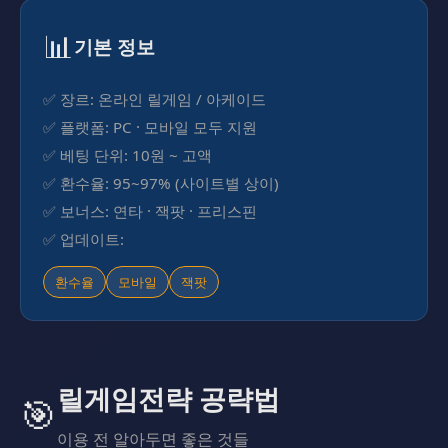
📊
기본 정보
✅ 장르: 온라인 릴게임 / 아케이드
✅ 플랫폼: PC · 모바일 모두 지원
✅ 베팅 단위: 10원 ~ 고액
✅ 환수율: 95~97% (사이트별 상이)
✅ 보너스: 연타 · 잭팟 · 프리스핀
✅ 업데이트:
환수율
모바일
잭팟
릴게임전략 공략법
🎯
이용 전 알아두면 좋은 것들