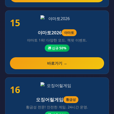
15
야마토2026
야마토
야마토 1위! 다양한 모드. 잭팟 이벤트.
🎁 신규 50%
바로가기 →
16
오징어릴게임
황금성
황금성 전문! 안전한 게임. 24시간 운영.