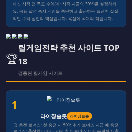
세션 시작 전 목표 수익(예: 시작 자금의 30%)을 설정하세
요. 목표 달성 즉시 게임을 중단하고 출금하는 습관이 실질
적인 수익 실현의 핵심입니다. 욕심이 최대의 적입니다.
릴게임전략 추천 사이트 TOP
🏆
18
검증된 릴게임 사이트
1
라이징슬롯
라이징슬롯
첫 충전 보너스: 첫 충전 시 50% 추가 보너스 지급 매 충전
보너스: 충전할 때마다 20% 추가 보너스 제공 무제한 재충