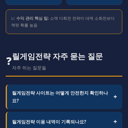
📈
수익 관리 핵심 팁:
소액 다회전 전략이 대액 소회전보다
잭팟 확률 높음
릴게임전략 자주 묻는 질문
❓
자주 하는 질문들
릴게임전략 사이트는 어떻게 안전한지 확인하나
요?
라이선스 보유 여부와 커뮤니티 후기를 확인하고 소
액 출금 테스트를 먼저 진행하세요.
릴게임전략 이용 내역이 기록되나요?