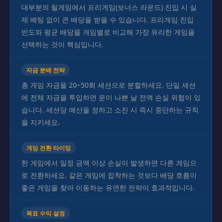
대부분의 릴게임에서 프리게임(보너스 라운드) 진입 시 실
제 베팅 없이 큰 배당을 받을 수 있습니다. 프리게임 진입
빈도와 평균 배당을 게임별로 비교해 가장 유리한 게임을
선택하는 것이 핵심입니다.
자금 분배 전략
총 게임 자금을 20~50회 세션으로 분할하세요. 단일 세션
에 전체 자금을 투입하면 운이 나쁜 날 전액 손실 위험이 있
습니다. 세션당 예산을 정하고 소진 시 즉시 중단하는 규칙
을 지키세요.
게임 전환 타이밍
한 게임에서 일정 금액 이상 손실이 발생하면 다른 게임으
로 전환하세요. 같은 게임에 집착하는 것보다 배당 흐름이
좋은 게임을 찾아 이동하는 유연한 전략이 효과적입니다.
목표 수익 설정