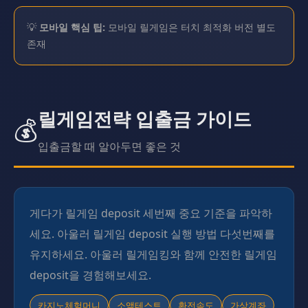
💡
모바일 핵심 팁:
모바일 릴게임은 터치 최적화 버전 별도
존재
릴게임전략 입출금 가이드
💰
입출금할 때 알아두면 좋은 것
게다가 릴게임 deposit 세번째 중요 기준을 파악하
세요. 아울러 릴게임 deposit 실행 방법 다섯번째를
유지하세요. 아울러 릴게임킹와 함께 안전한 릴게임
deposit을 경험해보세요.
카지노체험머니
소액테스트
환전속도
가상계좌