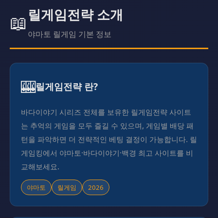
릴게임전략 소개
📖
야마토 릴게임 기본 정보
🎰
릴게임전략 란?
바다이야기 시리즈 전체를 보유한 릴게임전략 사이트
는 추억의 게임을 모두 즐길 수 있으며, 게임별 배당 패
턴을 파악하면 더 전략적인 베팅 결정이 가능합니다. 릴
게임킹에서 야마토·바다이야기·백경 최고 사이트를 비
교해보세요.
야마토
릴게임
2026