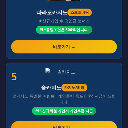
파라오카지노
스포츠베팅
★신규가입 후 첫입금 보너스
🎁 *롤링조건은 500% 입니다.
바로가기 →
5
솔카지노
카지노/베팅
솔카지노 특별한 이벤트 · 개인롤링 콤프 0.6% 지급해 드립
니다.
🎁 · 신규회원 가입시 가입쿠폰 지급
바로가기 →