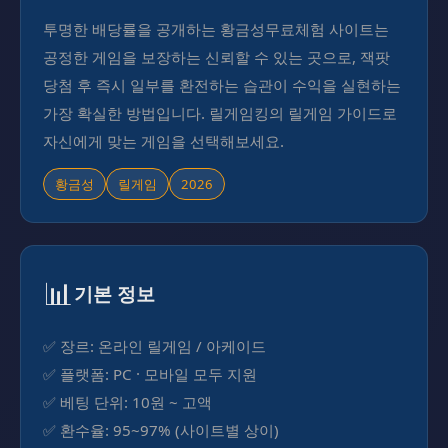
투명한 배당률을 공개하는 황금성무료체험 사이트는
공정한 게임을 보장하는 신뢰할 수 있는 곳으로, 잭팟
당첨 후 즉시 일부를 환전하는 습관이 수익을 실현하는
가장 확실한 방법입니다. 릴게임킹의 릴게임 가이드로
자신에게 맞는 게임을 선택해보세요.
황금성
릴게임
2026
📊
기본 정보
✅ 장르: 온라인 릴게임 / 아케이드
✅ 플랫폼: PC · 모바일 모두 지원
✅ 베팅 단위: 10원 ~ 고액
✅ 환수율: 95~97% (사이트별 상이)