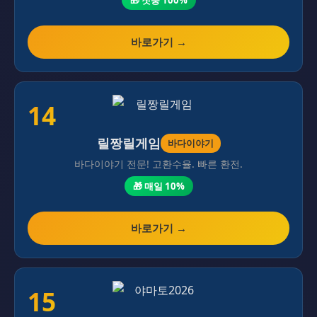
🎁 첫충 100%
바로가기 →
14
릴짱릴게임
바다이야기
바다이야기 전문! 고환수율. 빠른 환전.
🎁 매일 10%
바로가기 →
15