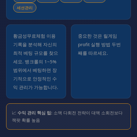
세션관리
황금성무료체험 이용
중요한 것은 릴게임
기록을 분석해 자신의
profit 실행 방법 두번
최적 베팅 규모를 찾으
째를 따르세요.
세요. 뱅크롤의 1~5%
범위에서 베팅하면 장
기적으로 안정적인 수
익 관리가 가능합니다.
📈
수익 관리 핵심 팁:
소액 다회전 전략이 대액 소회전보다
잭팟 확률 높음