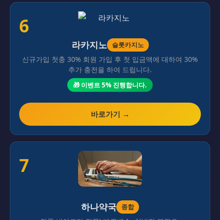
6
라카지노
슬롯카지노
신규가입 첫충 30% 회원 가입 후 첫 입금액에 대하여 30%
추가 충전을 하여 드립니다.
🎁 이벤트 5% 진행합니다.
바로가기 →
7
하나약국
종합