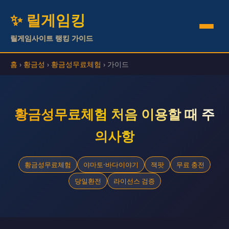
✨ 릴게임킹
릴게임사이트 랭킹 가이드
홈
›
황금성
›
황금성무료체험
› 가이드
황금성무료체험 처음 이용할 때 주
의사항
황금성무료체험
야마토·바다이야기
잭팟
무료 충전
당일환전
라이선스 검증