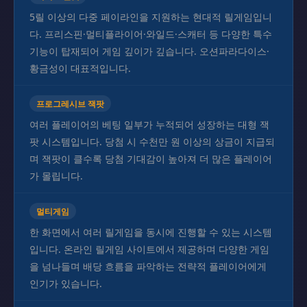
5릴 이상의 다중 페이라인을 지원하는 현대적 릴게임입니
다. 프리스핀·멀티플라이어·와일드·스캐터 등 다양한 특수
기능이 탑재되어 게임 깊이가 깊습니다. 오션파라다이스·
황금성이 대표적입니다.
프로그레시브 잭팟
여러 플레이어의 베팅 일부가 누적되어 성장하는 대형 잭
팟 시스템입니다. 당첨 시 수천만 원 이상의 상금이 지급되
며 잭팟이 클수록 당첨 기대감이 높아져 더 많은 플레이어
가 몰립니다.
멀티게임
한 화면에서 여러 릴게임을 동시에 진행할 수 있는 시스템
입니다. 온라인 릴게임 사이트에서 제공하며 다양한 게임
을 넘나들며 배당 흐름을 파악하는 전략적 플레이어에게
인기가 있습니다.