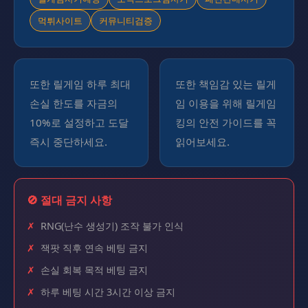
먹튀사이트
커뮤니티검증
또한 릴게임 하루 최대
또한 책임감 있는 릴게
손실 한도를 자금의
임 이용을 위해 릴게임
10%로 설정하고 도달
킹의 안전 가이드를 꼭
즉시 중단하세요.
읽어보세요.
🚫 절대 금지 사항
✗
RNG(난수 생성기) 조작 불가 인식
✗
잭팟 직후 연속 베팅 금지
✗
손실 회복 목적 베팅 금지
✗
하루 베팅 시간 3시간 이상 금지