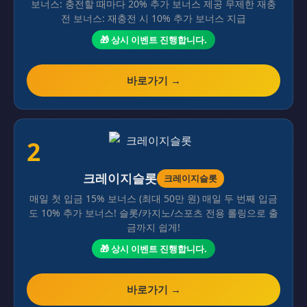
보너스: 충전할 때마다 20% 추가 보너스 제공 무제한 재충
전 보너스: 재충전 시 10% 추가 보너스 지급
🎁 상시 이벤트 진행합니다.
바로가기 →
2
크레이지슬롯
크레이지슬롯
매일 첫 입금 15% 보너스 (최대 50만 원) 매일 두 번째 입금
도 10% 추가 보너스! 슬롯/카지노/스포츠 전용 롤링으로 출
금까지 쉽게!
🎁 상시 이벤트 진행합니다.
바로가기 →