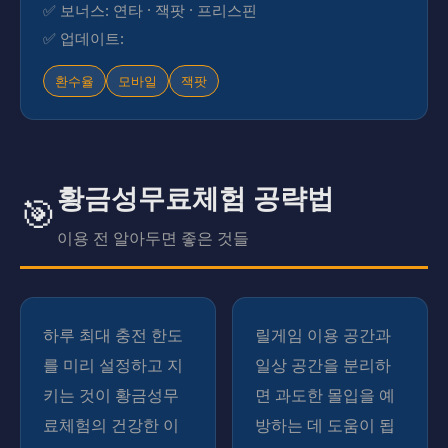
✅ 보너스: 연타 · 잭팟 · 프리스핀
✅ 업데이트:
환수율
모바일
잭팟
황금성무료체험 공략법
🎯
이용 전 알아두면 좋은 것들
하루 최대 충전 한도
릴게임 이용 공간과
를 미리 설정하고 지
일상 공간을 분리하
키는 것이 황금성무
면 과도한 몰입을 예
료체험의 건강한 이
방하는 데 도움이 됩