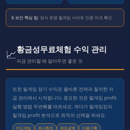
🔒
보안 핵심 팁:
정식 운영 릴게임 사이트 인증 마크 확인
황금성무료체험 수익 관리
📈
자금 관리할 때 알아두면 좋은 것
또한 릴게임 장기 수익은 올바른 전략과 철저한 자
금 관리에서 시작됩니다. 중요한 것은 릴게임 profit
실행 방법 두번째를 따르세요. 게다가 릴게임킹의
릴게임 profit 분석으로 최적의 선택을 하세요.
카드게임
즉시환전
목표금액
이용기록