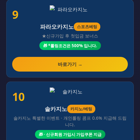
9
파라오카지노
스포츠베팅
★신규가입 후 첫입금 보너스
🎁 *롤링조건은 500% 입니다.
바로가기 →
10
솔카지노
카지노/베팅
솔카지노 특별한 이벤트 · 개인롤링 콤프 0.6% 지급해 드립
니다.
🎁 · 신규회원 가입시 가입쿠폰 지급