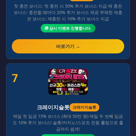
첫 충전 보너스: 첫 충전 시 50% 추가 보너스 지급 매 충전
보너스: 충전할 때마다 20% 추가 보너스 제공 무제한 재충
전 보너스: 재충전 시 10% 추가 보너스 지급
🎁 상시 이벤트 진행합니다.
바로가기 →
7
크레이지슬롯
크레이지슬롯
매일 첫 입금 15% 보너스 (최대 50만 원) 매일 두 번째 입금
도 10% 추가 보너스! 슬롯/카지노/스포츠 전용 롤링으로 출
금까지 쉽게!