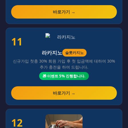
바로가기 →
11
라카지노
슬롯카지노
신규가입 첫충 30% 회원 가입 후 첫 입금액에 대하여 30%
추가 충전을 하여 드립니다.
🎁 이벤트 5% 진행합니다.
바로가기 →
12