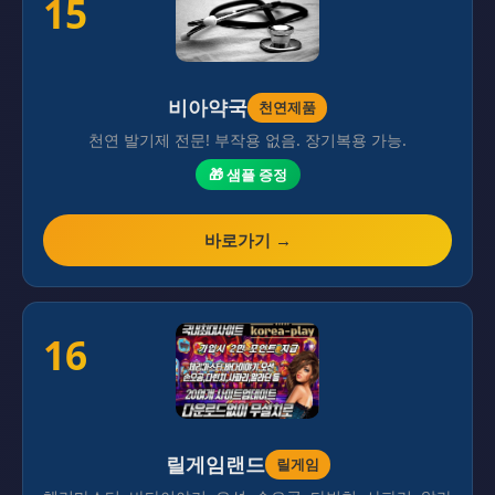
15
비아약국
천연제품
천연 발기제 전문! 부작용 없음. 장기복용 가능.
🎁 샘플 증정
바로가기 →
16
릴게임랜드
릴게임