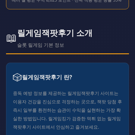
릴게임잭팟후기 소개
📖
슬롯 릴게임 기본 정보
🎲
릴게임잭팟후기 란?
중독 예방 정보를 제공하는 릴게임잭팟후기 사이트는
이용자 건강을 진심으로 걱정하는 곳으로, 잭팟 당첨 후
즉시 일부를 환전하는 습관이 수익을 실현하는 가장 확
실한 방법입니다. 릴게임킹가 검증한 먹튀 없는 릴게임
잭팟후기 사이트에서 안심하고 즐겨보세요.