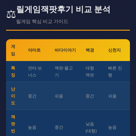
릴게임잭팟후기 비교 분석
⚖️
릴게임 핵심 비교 가이드
게
야마토
바다이야기
백경
신천지
임
특
연타·보
잭팟·물고
대형
빠른 진
징
너스
기
잭팟
행
난
이
중간
쉬움
중간
쉬움
도
잭
팟
낮음
높음
중간
높음
빈
(대형)