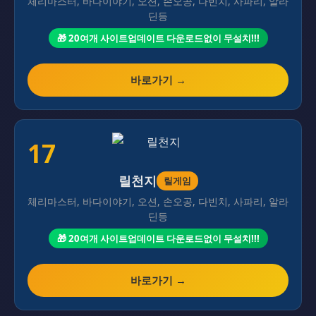
체리마스터, 바다이야기, 오션, 손오공, 다빈치, 사파리, 알라
딘등
🎁 20여개 사이트업데이트 다운로드없이 무설치!!!
바로가기 →
17
릴천지
릴게임
체리마스터, 바다이야기, 오션, 손오공, 다빈치, 사파리, 알라
딘등
🎁 20여개 사이트업데이트 다운로드없이 무설치!!!
바로가기 →