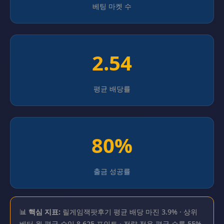
베팅 마켓 수
2.54
평균 배당률
80%
출금 성공률
📊
핵심 지표:
릴게임잭팟후기 평균 배당 마진 3.9% · 상위
베터 월 평균 수익 8,625 포인트 · 전략 적용 평균 승률 55%