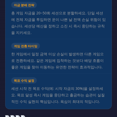
자금 분배 전략
총 게임 자금을 20~50회 세션으로 분할하세요. 단일 세션
에 전체 자금을 투입하면 운이 나쁜 날 전액 손실 위험이 있
습니다. 세션당 예산을 정하고 소진 시 즉시 중단하는 규칙
을 지키세요.
게임 전환 타이밍
한 게임에서 일정 금액 이상 손실이 발생하면 다른 게임으
로 전환하세요. 같은 게임에 집착하는 것보다 배당 흐름이
좋은 게임을 찾아 이동하는 유연한 전략이 효과적입니다.
목표 수익 설정
세션 시작 전 목표 수익(예: 시작 자금의 30%)을 설정하세
요. 목표 달성 즉시 게임을 중단하고 출금하는 습관이 실질
적인 수익 실현의 핵심입니다. 욕심이 최대의 적입니다.