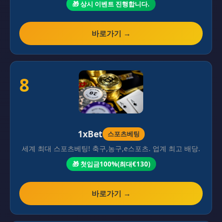
🎁 상시 이벤트 진행합니다.
바로가기 →
8
1xBet
스포츠베팅
세계 최대 스포츠베팅! 축구,농구,e스포츠. 업계 최고 배당.
🎁 첫입금100%(최대€130)
바로가기 →