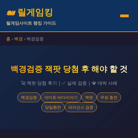
🐋 릴게임킹
릴게임사이트 랭킹 가이드
홈
›
백경
› 백경검증
백경검증 잭팟 당첨 후 해야 할 것
🚀 잭팟 당첨 후기 | ✅ 실제 검증 | 💎 대박 사례
백경검증
야마토·바다이야기
잭팟
무료 충전
당일환전
라이선스 검증