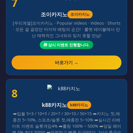
7
조이카지노
조이카지노
[우리계열]조이카지노 · Popular videos · Videos · Shorts
· 모든 걸 걸었던 마지막 배팅의 순간! · 룰렛 테이블에서 만
난 매력적인 그녀와의 잊지 못할 만남!
🎁 상시 이벤트 진행합니다.
바로가기 →
8
k88카지노
k88카지노
➡️입플 5+3 / 10+5 / 20+7 / 30+10 / 50+15 ➡️카지노 첫,매
충전 5~10%, 스포츠/슬롯 첫,매충전 5~10% ➡️실시간 리베
이트 이벤트 슬롯게임4% ➡️롤링 100% ~ 500% ➡️당일 페이
백 5% 최대 500만 ➡️안전하고 빠른 입금(테더, 가상),출금으