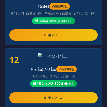
1xBet
스포츠베팅
세계 최대 스포츠베팅! 축구,농구,e스포츠. 업계 최고 배당.
🎁 첫입금100%(최대€130)
바로가기 →
12
파라오카지노
스포츠베팅
★신규가입 후 첫입금 보너스
🎁 *롤링조건은 500% 입니다.
바로가기 →