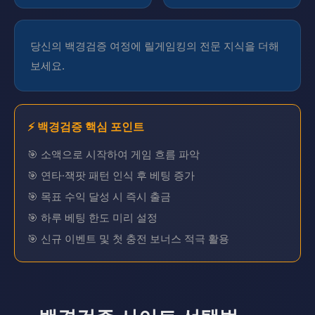
당신의 백경검증 여정에 릴게임킹의 전문 지식을 더해
보세요.
⚡ 백경검증 핵심 포인트
🎯 소액으로 시작하여 게임 흐름 파악
🎯 연타·잭팟 패턴 인식 후 베팅 증가
🎯 목표 수익 달성 시 즉시 출금
🎯 하루 베팅 한도 미리 설정
🎯 신규 이벤트 및 첫 충전 보너스 적극 활용