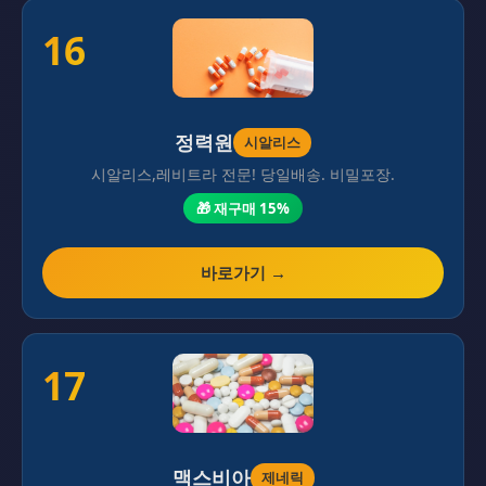
16
정력원
시알리스
시알리스,레비트라 전문! 당일배송. 비밀포장.
🎁 재구매 15%
바로가기 →
17
맥스비아
제네릭