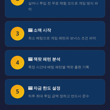
실머니 투입 전 무료 체험 모드로 게임 방식 파
악
🎰 소액 시작
3
최소 베팅으로 게임 패턴과 보너스 조건 파악
🎰 잭팟 패턴 분석
4
특정 시간대·베팅 패턴별 잭팟 출현 기록
🎰 자금 한도 설정
5
하루 최대 투입 금액 정하고 반드시 준수