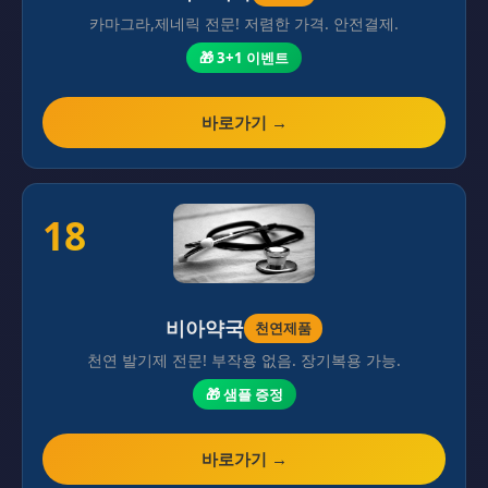
카마그라,제네릭 전문! 저렴한 가격. 안전결제.
🎁 3+1 이벤트
바로가기 →
18
비아약국
천연제품
천연 발기제 전문! 부작용 없음. 장기복용 가능.
🎁 샘플 증정
바로가기 →