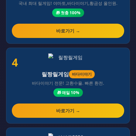
국내 최대 릴게임! 야마토,바다이야기,황금성 올인원.
🎁 첫충 100%
바로가기 →
4
릴짱릴게임
바다이야기
바다이야기 전문! 고환수율. 빠른 환전.
🎁 매일 10%
바로가기 →