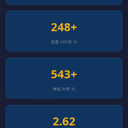
248+
검증 사이트 수
543+
베팅 마켓 수
2.62