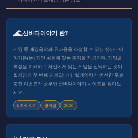
🌊
신바다이야기 란?
게임 중 배경음악과 효과음을 조절할 수 있는 신바다이
야기은(는) 개인 취향에 맞는 환경을 제공하며, 게임별
특성을 이해하고 자신에게 맞는 게임을 선택하는 것이
릴게임의 첫 번째 단계입니다. 릴게임킹가 엄선한 무료
충전 이벤트가 풍부한 신바다이야기 사이트를 찾아보
세요.
바다이야기
릴게임
2026