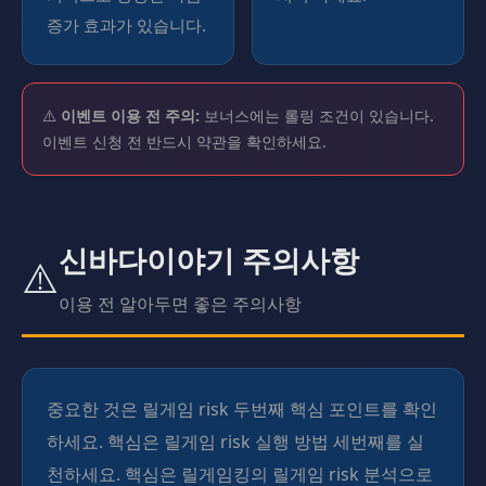
증가 효과가 있습니다.
⚠️
이벤트 이용 전 주의:
보너스에는 롤링 조건이 있습니다.
이벤트 신청 전 반드시 약관을 확인하세요.
신바다이야기 주의사항
⚠️
이용 전 알아두면 좋은 주의사항
중요한 것은 릴게임 risk 두번째 핵심 포인트를 확인
하세요. 핵심은 릴게임 risk 실행 방법 세번째를 실
천하세요. 핵심은 릴게임킹의 릴게임 risk 분석으로