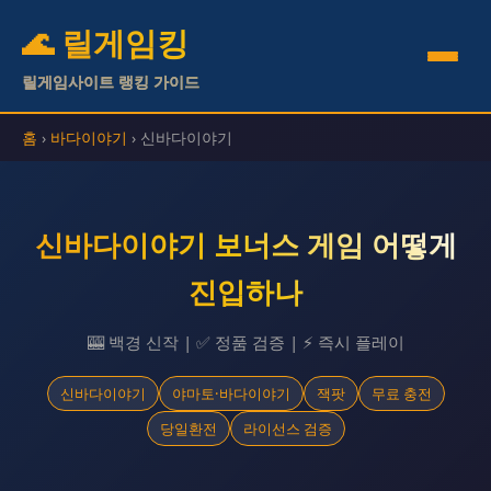
🌊 릴게임킹
릴게임사이트 랭킹 가이드
홈
›
바다이야기
› 신바다이야기
신바다이야기 보너스 게임 어떻게
진입하나
🎰 백경 신작 | ✅ 정품 검증 | ⚡ 즉시 플레이
신바다이야기
야마토·바다이야기
잭팟
무료 충전
당일환전
라이선스 검증