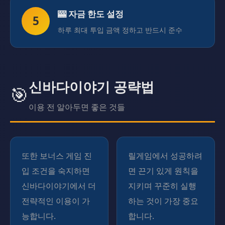
🎰 자금 한도 설정
5
하루 최대 투입 금액 정하고 반드시 준수
신바다이야기 공략법
🎯
이용 전 알아두면 좋은 것들
또한 보너스 게임 진
릴게임에서 성공하려
입 조건을 숙지하면
면 끈기 있게 원칙을
신바다이야기에서 더
지키며 꾸준히 실행
전략적인 이용이 가
하는 것이 가장 중요
능합니다.
합니다.