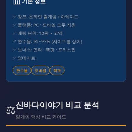
📊
기본 정보
✅ 장르: 온라인 릴게임 / 아케이드
✅ 플랫폼: PC · 모바일 모두 지원
✅ 베팅 단위: 10원 ~ 고액
✅ 환수율: 95~97% (사이트별 상이)
✅ 보너스: 연타 · 잭팟 · 프리스핀
✅ 업데이트:
환수율
모바일
잭팟
신바다이야기 비교 분석
⚖️
릴게임 핵심 비교 가이드