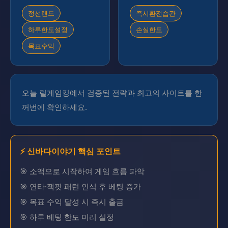
정선랜드
즉시환전습관
하루한도설정
손실한도
목표수익
오늘 릴게임킹에서 검증된 전략과 최고의 사이트를 한
꺼번에 확인하세요.
⚡ 신바다이야기 핵심 포인트
🎯 소액으로 시작하여 게임 흐름 파악
🎯 연타·잭팟 패턴 인식 후 베팅 증가
🎯 목표 수익 달성 시 즉시 출금
🎯 하루 베팅 한도 미리 설정