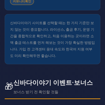
커뮤니티확인
신바다이야기 사이트를 선택할 때는 한 가지 기준만 보
지 않는 것이 중요합니다. 라이선스, 출금 후기, 운영 기
간을 종합적으로 확인하고, 처음 이용하는 곳이라면 소
액 출금 테스트를 먼저 해보는 것이 가장 확실한 방법입
니다. 가입 전 고객센터 응대 속도와 한국어 지원 여부
도 미리 확인해두면 좋습니다.
신바다이야기 이벤트·보너스
🎁
보너스 받기 전 확인할 것들