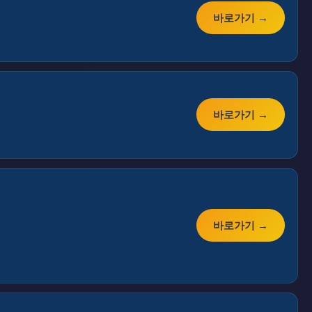
바로가기 →
바로가기 →
바로가기 →