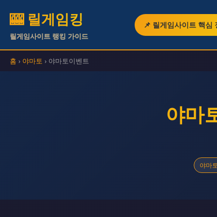
🎰 릴게임킹
📌 릴게임사이트 핵심
릴게임사이트 랭킹 가이드
홈
›
야마토
› 야마토이벤트
야마토
야마