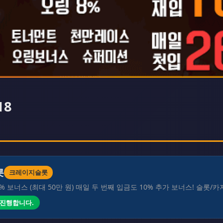
18
롯
크레이지슬롯
5% 보너스 (최대 50만 원) 매일 두 번째 입금도 10% 추가 보너스! 슬롯
 진행합니다.