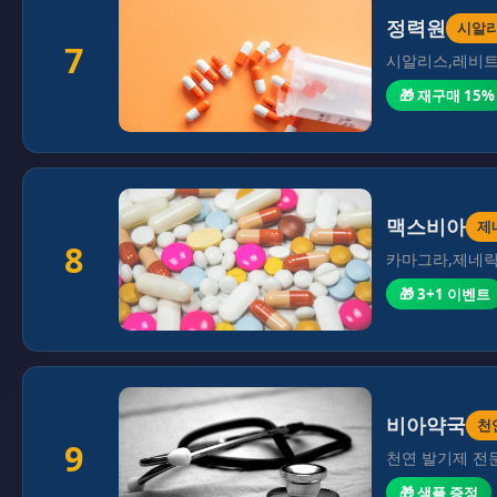
정력원
시알
7
시알리스,레비트
🎁 재구매 15%
맥스비아
제
8
카마그라,제네릭 
🎁 3+1 이벤트
비아약국
천
9
천연 발기제 전문
🎁 샘플 증정