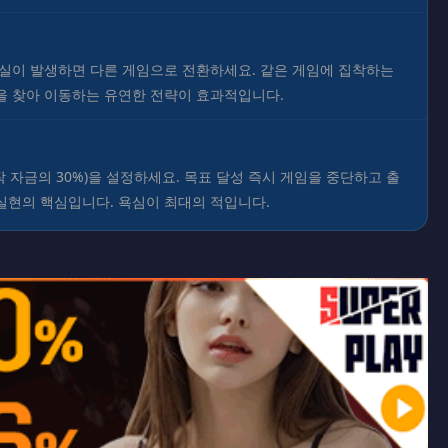
손실이 발생하면 다른 게임으로 전환하세요. 같은 게임에 집착하는
을 찾아 이동하는 유연한 전략이 효과적입니다.
작 자금의 30%)을 설정하세요. 목표 달성 즉시 게임을 중단하고 출
실현의 핵심입니다. 욕심이 최대의 적입니다.