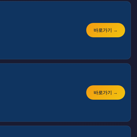
바로가기 →
바로가기 →