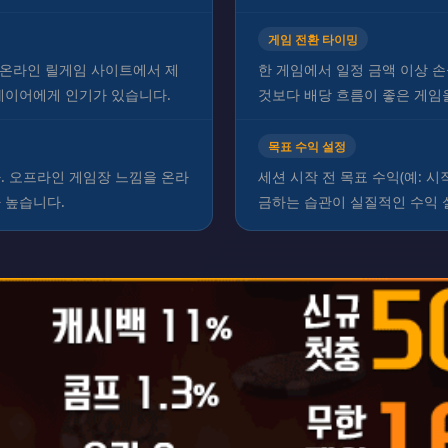
게임 전환 타이밍
 온라인 릴게임 사이트에서 제
한 게임에서 일정 금액 이상 
레이어에게 인기가 있습니다.
것보다 배당 흐름이 좋은 게임
목표 수익 설정
. 오프라인 게임장 느낌을 온라
세션 시작 전 목표 수익(예: 시
 높습니다.
금하는 습관이 실질적인 수익 