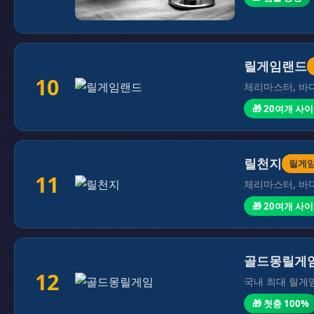
릴게임랜드
10
체리마스터, 바다
🎁 20여개 
릴천지
릴게
11
체리마스터, 바다
🎁 20여개 
골드몽릴게
12
국내 최대 릴게
🎁 첫충 100%