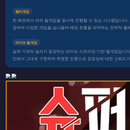
멀티게임
한 화면에서 여러 릴게임을 동시에 진행할 수 있는 시스템입니다.
공하며 다양한 게임을 넘나들며 배당 흐름을 파악하는 전략적 플
라이브 릴게임
실제 기계와 딜러가 등장하는 라이브 스트리밍 기반 릴게임입니다
인에서 그대로 구현하며 투명한 진행으로 공정성에 대한 신뢰도가