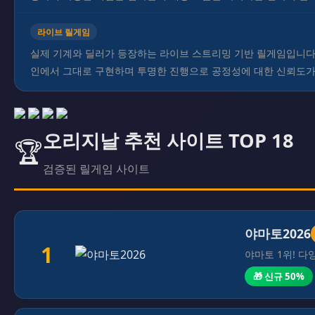
라이브 릴게임
실제 기계와 딜러가 등장하는 라이브 스트리밍 기반 릴게임입니다
인에서 그대로 구현하며 투명한 진행으로 공정성에 대한 신뢰도가
오리지날 추천 사이트 TOP 18
🏆
검증된 릴게임 사이트
야마토2026
1
야마토 1위! 다
🎁 신규 50%