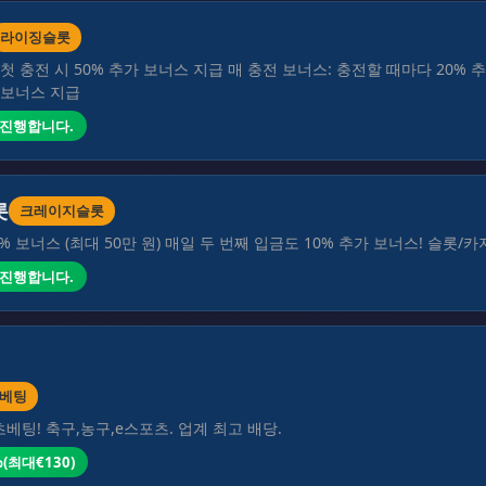
라이징슬롯
 첫 충전 시 50% 추가 보너스 지급 매 충전 보너스: 충전할 때마다 20%
가 보너스 지급
 진행합니다.
롯
크레이지슬롯
5% 보너스 (최대 50만 원) 매일 두 번째 입금도 10% 추가 보너스! 슬롯
 진행합니다.
베팅
베팅! 축구,농구,e스포츠. 업계 최고 배당.
(최대€130)