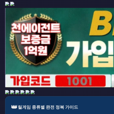
👑
릴게임 종류별 완전 정복 가이드