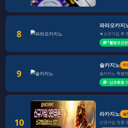
파라오카지
8
★신규가입 후 
🎁 *롤링조건은
솔카지노
카
9
솔카지노 특별한 
🎁 · 신규회원
라카지노
슬
10
신규가입 첫충 3