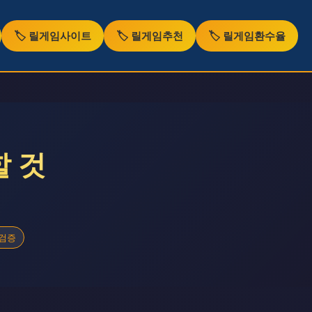
🏷️ 릴게임사이트
🏷️ 릴게임추천
🏷️ 릴게임환수율
할 것
검증