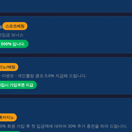
노
스포츠베팅
첫입금 보너스
 500% 입니다.
지노/베팅
이벤트 · 개인롤링 콤프 0.6% 지급해 드립니다.
 가입시 가입쿠폰 지급
롯카지노
0% 회원 가입 후 첫 입금액에 대하여 30% 추가 충전을 하여 드립니다.