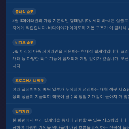
클래식 슬롯
3릴 3페이라인의 가장 기본적인 형태입니다. 체리·바·세븐 심볼
자에게 적합합니다. 바다이야기·야마토의 기본 구조가 이 클래식 
비디오 슬롯
5릴 이상의 다중 페이라인을 지원하는 현대적 릴게임입니다. 프
캐터 등 다양한 특수 기능이 탑재되어 게임 깊이가 깊습니다. 
니다.
프로그레시브 잭팟
여러 플레이어의 베팅 일부가 누적되어 성장하는 대형 잭팟 시스템
상의 상금이 지급되며 잭팟이 클수록 당첨 기대감이 높아져 더 많
멀티게임
한 화면에서 여러 릴게임을 동시에 진행할 수 있는 시스템입니다.
공하며 다양한 게임을 넘나들며 배당 흐름을 파악하는 전략적 플