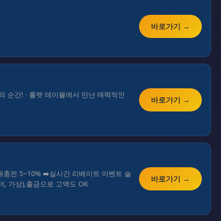
바로가기 →
막 배팅의 순간! · 룰렛 테이블에서 만난 매력적인
바로가기 →
슬롯 첫,매충전 5~10% ➡️실시간 리베이트 이벤트 슬
바로가기 →
테더, 가상),출금으로 고액도 OK