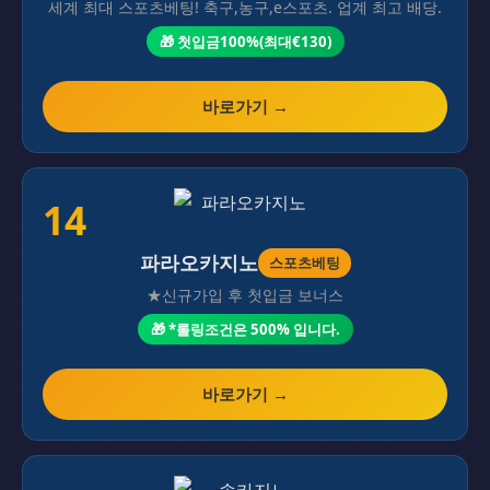
세계 최대 스포츠베팅! 축구,농구,e스포츠. 업계 최고 배당.
🎁 첫입금100%(최대€130)
바로가기 →
14
파라오카지노
스포츠베팅
★신규가입 후 첫입금 보너스
🎁 *롤링조건은 500% 입니다.
바로가기 →