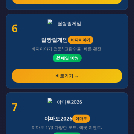
6
릴짱릴게임
바다이야기
바다이야기 전문! 고환수율. 빠른 환전.
🎁 매일 10%
바로가기 →
7
야마토2026
야마토
야마토 1위! 다양한 모드. 잭팟 이벤트.