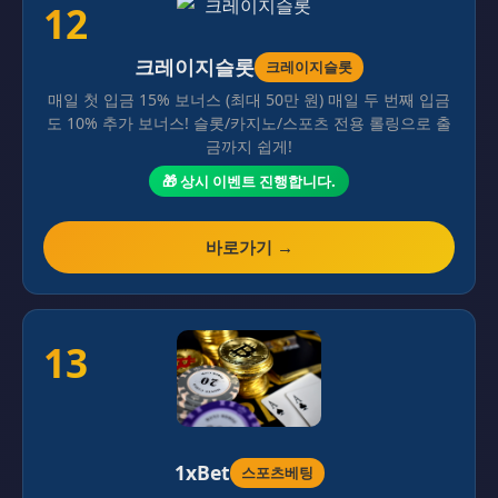
12
크레이지슬롯
크레이지슬롯
매일 첫 입금 15% 보너스 (최대 50만 원) 매일 두 번째 입금
도 10% 추가 보너스! 슬롯/카지노/스포츠 전용 롤링으로 출
금까지 쉽게!
🎁 상시 이벤트 진행합니다.
바로가기 →
13
1xBet
스포츠베팅