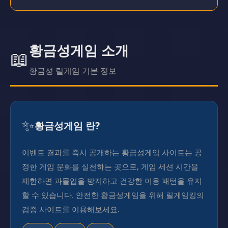
황금성게임 소개
📖
황금성 릴게임 기본 정보
✨
황금성게임 란?
이벤트 결과를 즉시 공개하는 황금성게임 사이트는 공
정한 게임 문화를 실천하는 곳으로, 게임 세션 시간을
제한하면 과몰입을 방지하고 건강한 이용 패턴을 유지
할 수 있습니다. 안전한 황금성게임을 위해 릴게임킹의
검증 사이트를 이용해보세요.