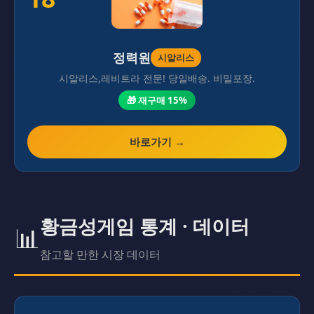
정력원
시알리스
시알리스,레비트라 전문! 당일배송. 비밀포장.
🎁 재구매 15%
바로가기 →
황금성게임 통계 · 데이터
📊
참고할 만한 시장 데이터