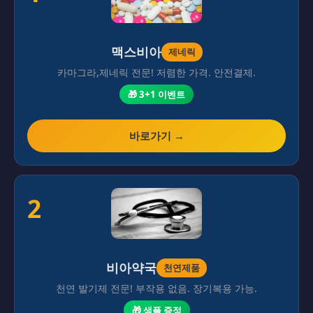
맥스비아
제네릭
카마그라,제네릭 전문! 저렴한 가격. 안전결제.
🎁 3+1 이벤트
바로가기 →
2
비아약국
천연제품
천연 발기제 전문! 부작용 없음. 장기복용 가능.
🎁 샘플 증정