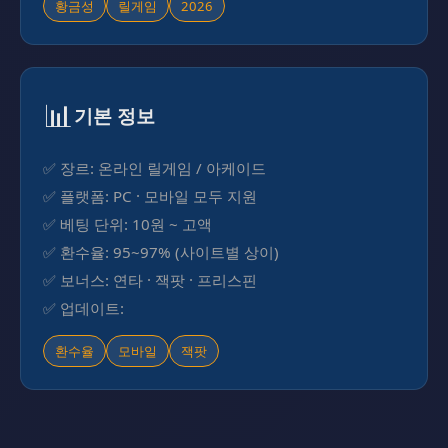
황금성
릴게임
2026
📊
기본 정보
✅ 장르: 온라인 릴게임 / 아케이드
✅ 플랫폼: PC · 모바일 모두 지원
✅ 베팅 단위: 10원 ~ 고액
✅ 환수율: 95~97% (사이트별 상이)
✅ 보너스: 연타 · 잭팟 · 프리스핀
✅ 업데이트:
환수율
모바일
잭팟