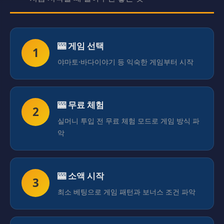
🎰 게임 선택
1
야마토·바다이야기 등 익숙한 게임부터 시작
🎰 무료 체험
2
실머니 투입 전 무료 체험 모드로 게임 방식 파
악
🎰 소액 시작
3
최소 베팅으로 게임 패턴과 보너스 조건 파악