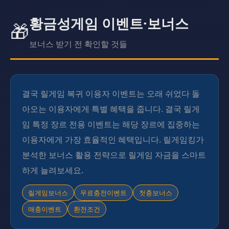
황금성게임 이벤트·보너스
🎁
보너스 받기 전 확인할 것들
결국 릴게임 복귀 이용자 이벤트는 오래 쉬었다 돌
아오는 이용자에게 특별 혜택을 줍니다. 결국 릴게
임 특정 장르 전용 이벤트는 해당 장르에 집중하는
이용자에게 가장 효율적인 혜택입니다. 릴게임킹가
분석한 보너스 활용 전략으로 릴게임 자금을 스마트
하게 늘려보세요.
릴게임보너스
무료충전이벤트
첫충보너스
매충이벤트
환전조건