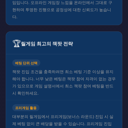
임입니다. 오프라인 게임장 느낌을 온라인에서 그대로 구
현하며 투명한 진행으로 공정성에 대한 신뢰도가 높습니
다.
🏆
릴게임 최고의 잭팟 전략
베팅 단위 선택
잭팟 진입 조건을 충족하려면 최소 베팅 기준 이상을 유지
해야 합니다. 너무 낮은 베팅은 잭팟 참여 자격이 없는 경우
가 있으므로 게임 설명서에서 최소 잭팟 참여 베팅을 반드
시 확인하세요.
프리게임 활용
대부분의 릴게임에서 프리게임(보너스 라운드) 진입 시 실
제 베팅 없이 큰 배당을 받을 수 있습니다. 프리게임 진입