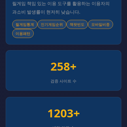
릴게임 책임 있는 이용 도구를 활용하는 이용자의
과소비 발생률이 현저히 낮습니다.
릴게임통계
인기게임순위
잭팟빈도
모바일비중
이용패턴
258+
검증 사이트 수
1203+