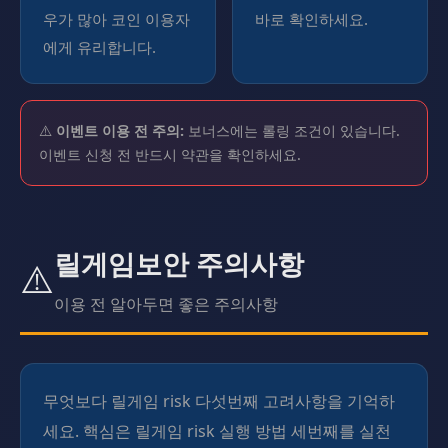
우가 많아 코인 이용자
바로 확인하세요.
에게 유리합니다.
⚠️
이벤트 이용 전 주의:
보너스에는 롤링 조건이 있습니다.
이벤트 신청 전 반드시 약관을 확인하세요.
릴게임보안 주의사항
⚠️
이용 전 알아두면 좋은 주의사항
무엇보다 릴게임 risk 다섯번째 고려사항을 기억하
세요. 핵심은 릴게임 risk 실행 방법 세번째를 실천