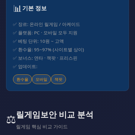
📊
기본 정보
✅ 장르: 온라인 릴게임 / 아케이드
✅ 플랫폼: PC · 모바일 모두 지원
✅ 베팅 단위: 10원 ~ 고액
✅ 환수율: 95~97% (사이트별 상이)
✅ 보너스: 연타 · 잭팟 · 프리스핀
✅ 업데이트:
환수율
모바일
잭팟
릴게임보안 비교 분석
⚖️
릴게임 핵심 비교 가이드