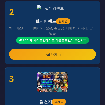
2
릴게임랜드
릴게임
체리마스터, 바다이야기, 오션, 손오공, 다빈치, 사파리, 알라
딘등
🎁 20여개 사이트업데이트 다운로드없이 무설치!!!
바로가기 →
3
릴천지
릴게임