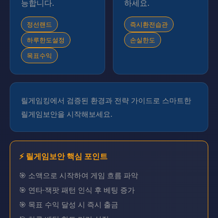
능합니다.
하세요.
정선랜드
즉시환전습관
하루한도설정
손실한도
목표수익
릴게임킹에서 검증된 환경과 전략 가이드로 스마트한
릴게임보안을 시작해보세요.
⚡ 릴게임보안 핵심 포인트
🎯 소액으로 시작하여 게임 흐름 파악
🎯 연타·잭팟 패턴 인식 후 베팅 증가
🎯 목표 수익 달성 시 즉시 출금