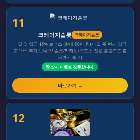
11
크레이지슬롯
크레이지슬롯
매일 첫 입금 15% 보너스 (최대 50만 원) 매일 두 번째 입금
도 10% 추가 보너스! 슬롯/카지노/스포츠 전용 롤링으로 출
금까지 쉽게!
🎁 상시 이벤트 진행합니다.
바로가기 →
12