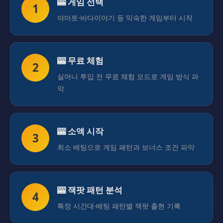
🎰 게임 선택
1
야마토·바다이야기 등 익숙한 게임부터 시작
🎰 무료 체험
2
실머니 투입 전 무료 체험 모드로 게임 방식 파
악
🎰 소액 시작
3
최소 베팅으로 게임 패턴과 보너스 조건 파악
🎰 잭팟 패턴 분석
4
특정 시간대·베팅 패턴별 잭팟 출현 기록