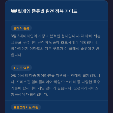
👑
릴게임 종류별 완전 정복 가이드
클래식 슬롯
3릴 3페이라인의 가장 기본적인 형태입니다. 체리·바·세븐
심볼로 구성되어 규칙이 단순해 초보자에게 적합합니다.
바다이야기·야마토의 기본 구조가 이 클래식 슬롯에 기반
합니다.
비디오 슬롯
5릴 이상의 다중 페이라인을 지원하는 현대적 릴게임입니
다. 프리스핀·멀티플라이어·와일드·스캐터 등 다양한 특수
기능이 탑재되어 게임 깊이가 깊습니다. 오션파라다이스·
황금성이 대표적입니다.
프로그레시브 잭팟