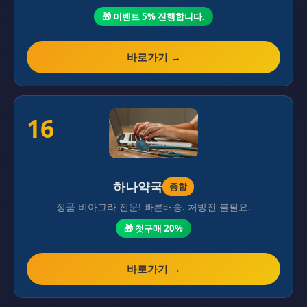
🎁 이벤트 5% 진행합니다.
바로가기 →
16
하나약국
종합
정품 비아그라 전문! 빠른배송. 처방전 불필요.
🎁 첫구매 20%
바로가기 →