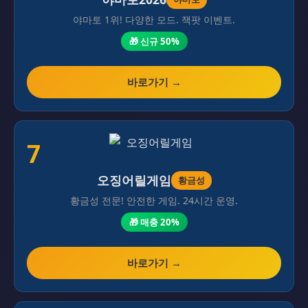
야마토 1위! 다양한 모드. 잭팟 이벤트.
🎁 신규 50%
바로가기 →
7
오징어릴게임
황금성
황금성 전문! 안전한 게임. 24시간 운영.
🎁 매충 20%
바로가기 →