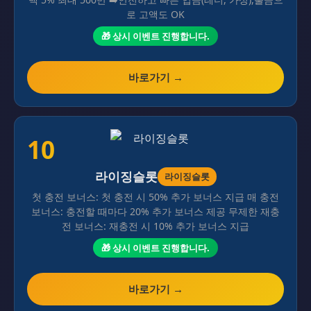
로 고액도 OK
🎁 상시 이벤트 진행합니다.
바로가기 →
10
라이징슬롯
라이징슬롯
첫 충전 보너스: 첫 충전 시 50% 추가 보너스 지급 매 충전
보너스: 충전할 때마다 20% 추가 보너스 제공 무제한 재충
전 보너스: 재충전 시 10% 추가 보너스 지급
🎁 상시 이벤트 진행합니다.
바로가기 →