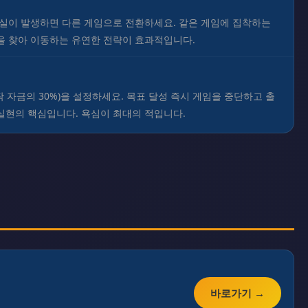
손실이 발생하면 다른 게임으로 전환하세요. 같은 게임에 집착하는
을 찾아 이동하는 유연한 전략이 효과적입니다.
작 자금의 30%)을 설정하세요. 목표 달성 즉시 게임을 중단하고 출
실현의 핵심입니다. 욕심이 최대의 적입니다.
바로가기 →