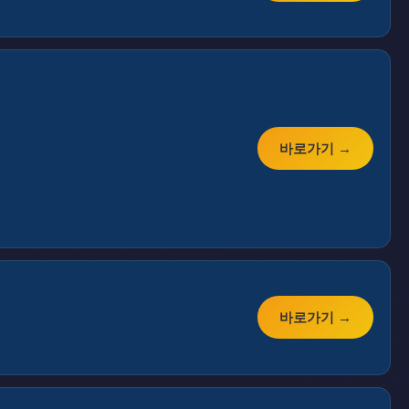
바로가기 →
바로가기 →