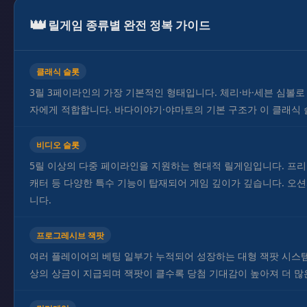
👑
릴게임 종류별 완전 정복 가이드
클래식 슬롯
3릴 3페이라인의 가장 기본적인 형태입니다. 체리·바·세븐 심볼
자에게 적합합니다. 바다이야기·야마토의 기본 구조가 이 클래식 
비디오 슬롯
5릴 이상의 다중 페이라인을 지원하는 현대적 릴게임입니다. 프
캐터 등 다양한 특수 기능이 탑재되어 게임 깊이가 깊습니다. 
니다.
프로그레시브 잭팟
여러 플레이어의 베팅 일부가 누적되어 성장하는 대형 잭팟 시스템
상의 상금이 지급되며 잭팟이 클수록 당첨 기대감이 높아져 더 많