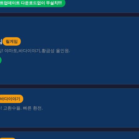
사이트업데이트 다운로드없이 무설치!!!
임
릴게임
임! 야마토,바다이야기,황금성 올인원.
바다이야기
 고환수율. 빠른 환전.