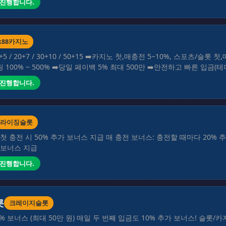
 진행합니다.
k88카지노
10+5 / 20+7 / 30+10 / 50+15 ➡️카지노 첫,매충전 5~10%, 스포츠/
 100% ~ 500% ➡️당일 페이백 5% 최대 500만 ➡️안전하고 빠른 입금(
 진행합니다.
라이징슬롯
 첫 충전 시 50% 추가 보너스 지급 매 충전 보너스: 충전할 때마다 20%
가 보너스 지급
 진행합니다.
롯
크레이지슬롯
5% 보너스 (최대 50만 원) 매일 두 번째 입금도 10% 추가 보너스! 슬롯