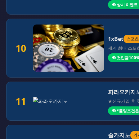
🎁 상시 이벤트
1xBet
스포츠
10
세계 최대 스포츠
🎁 첫입금100%
파라오카지
11
★신규가입 후 
🎁 *롤링조건은
솔카지노
카