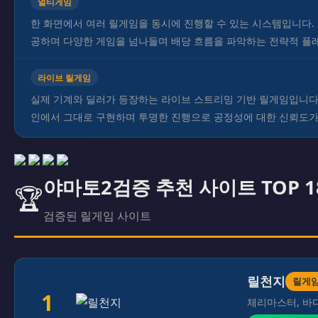
멀티게임
한 화면에서 여러 릴게임을 동시에 진행할 수 있는 시스템입니다.
공하며 다양한 게임을 넘나들며 배당 흐름을 파악하는 전략적 플
라이브 릴게임
실제 기계와 딜러가 등장하는 라이브 스트리밍 기반 릴게임입니다
인에서 그대로 구현하며 투명한 진행으로 공정성에 대한 신뢰도가
야마토2검증 추천 사이트 TOP 1
🏆
검증된 릴게임 사이트
릴천지
릴게
1
체리마스터, 바다