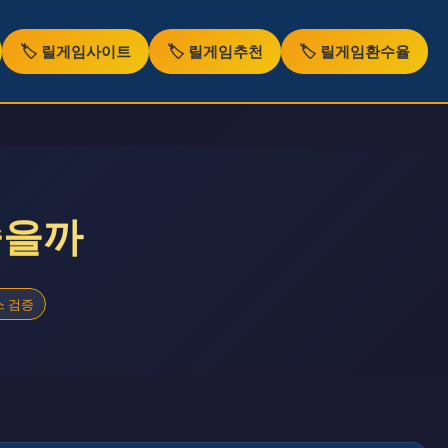
🏷️ 릴게임사이트
🏷️ 릴게임추천
🏷️ 릴게임환수율
좋을까
 검증