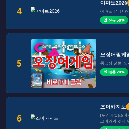
야마토2026
4
야마토 1위! 다
🎁 신규 50%
오징어릴게
5
황금성 전문! 안
🎁 매충 20%
조이카지노
6
[우리계열]조이카지노
그녀와의 잊지 