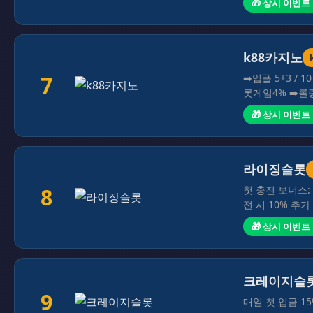
🎁 상시 이벤트
k88카지노
7
➡️입플 5+3 / 
롯게임4% ➡️롤링
🎁 상시 이벤트
라이징슬롯
8
첫 충전 보너스:
전 시 10% 추
🎁 상시 이벤트
크레이지슬
9
매일 첫 입금 1