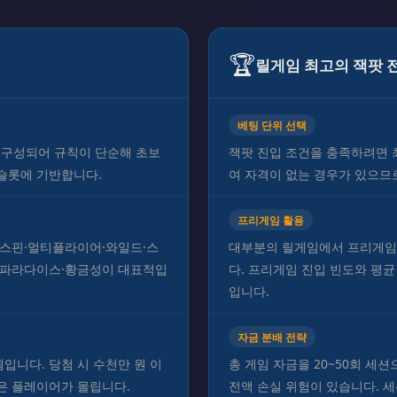
🏆
릴게임 최고의 잭팟 
베팅 단위 선택
로 구성되어 규칙이 단순해 초보
잭팟 진입 조건을 충족하려면 최
슬롯에 기반합니다.
여 자격이 없는 경우가 있으므
프리게임 활용
리스핀·멀티플라이어·와일드·스
대부분의 릴게임에서 프리게임(보
오션파라다이스·황금성이 대표적입
다. 프리게임 진입 빈도와 평
입니다.
자금 분배 전략
입니다. 당첨 시 수천만 원 이
총 게임 자금을 20~50회 세
은 플레이어가 몰립니다.
전액 손실 위험이 있습니다. 