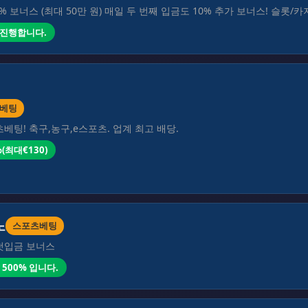
5% 보너스 (최대 50만 원) 매일 두 번째 입금도 10% 추가 보너스! 슬롯
 진행합니다.
베팅
베팅! 축구,농구,e스포츠. 업계 최고 배당.
(최대€130)
노
스포츠베팅
첫입금 보너스
 500% 입니다.