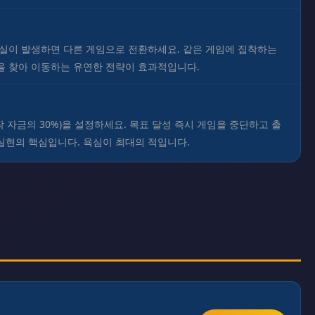
손실이 발생하면 다른 게임으로 전환하세요. 같은 게임에 집착하는
을 찾아 이동하는 유연한 전략이 효과적입니다.
작 자금의 30%)을 설정하세요. 목표 달성 즉시 게임을 중단하고 출
실현의 핵심입니다. 욕심이 최대의 적입니다.