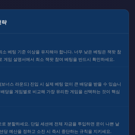
전략
소 베팅 기준 이상을 유지해야 합니다. 너무 낮은 베팅은 잭팟 참
로 게임 설명서에서 최소 잭팟 참여 베팅을 반드시 확인하세요.
너스 라운드) 진입 시 실제 베팅 없이 큰 배당을 받을 수 있습니
균 배당을 게임별로 비교해 가장 유리한 게임을 선택하는 것이 핵심
션으로 분할하세요. 단일 세션에 전체 자금을 투입하면 운이 나쁜 날
세션당 예산을 정하고 소진 시 즉시 중단하는 규칙을 지키세요.