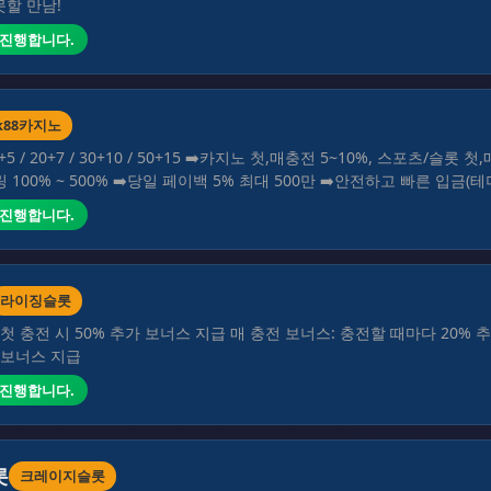
못할 만남!
 진행합니다.
k88카지노
10+5 / 20+7 / 30+10 / 50+15 ➡️카지노 첫,매충전 5~10%, 스포츠/
 100% ~ 500% ➡️당일 페이백 5% 최대 500만 ➡️안전하고 빠른 입금(
 진행합니다.
라이징슬롯
 첫 충전 시 50% 추가 보너스 지급 매 충전 보너스: 충전할 때마다 20%
가 보너스 지급
 진행합니다.
롯
크레이지슬롯